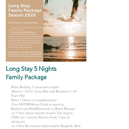
Long Stay 5 Nights
Family Package
When Booking 5 consecutive nights
-Receive 1 F.O.C. Extra Bed with Breakfast (1-10
Years Old)
Select 1 Choice of complimentary;
-Free 800THB Resort Credit to spend at
Bamboovana Bar&Restaurant or Beach Massage
-or 1 Free airport transfer from/to Trat Airport
(TDX) for 1 person (Need to book 7 days in
advanced)
-or 1 Free Bus transfer ticket from/to Bangkok (Koh