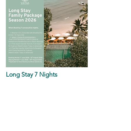
Long Stay 7 Nights
Family Package
When Booking 7 consecutive nights
-Receive 1 F.O.C. Extra Bed with Breakfast (1-10
Years Old)
Select 1 Choice of complimentary;
-Free 1,200THB Resort Credit to spend at
Bamboovana Bar&Restaurant or Beach Massage
-or 1 Free airport transfer from/to Trat Airport (TDX)
for 2 people (Need to book 7 days in advanced)